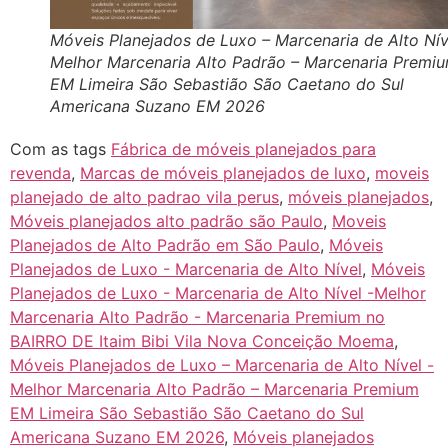
Móveis Planejados de Luxo – Marcenaria de Alto Nív
Melhor Marcenaria Alto Padrão – Marcenaria Premi
EM Limeira São Sebastião São Caetano do Sul
Americana Suzano EM 2026
Com as tags
Fábrica de móveis planejados para
revenda
,
Marcas de móveis planejados de luxo
,
moveis
planejado de alto padrao vila perus
,
móveis planejados
,
Móveis planejados alto padrão são Paulo
,
Moveis
Planejados de Alto Padrão em São Paulo
,
Móveis
Planejados de Luxo - Marcenaria de Alto Nível
,
Móveis
Planejados de Luxo - Marcenaria de Alto Nível -Melhor
Marcenaria Alto Padrão - Marcenaria Premium no
BAIRRO DE Itaim Bibi Vila Nova Conceição Moema
,
Móveis Planejados de Luxo – Marcenaria de Alto Nível -
Melhor Marcenaria Alto Padrão – Marcenaria Premium
EM Limeira São Sebastião São Caetano do Sul
Americana Suzano EM 2026
,
Móveis planejados