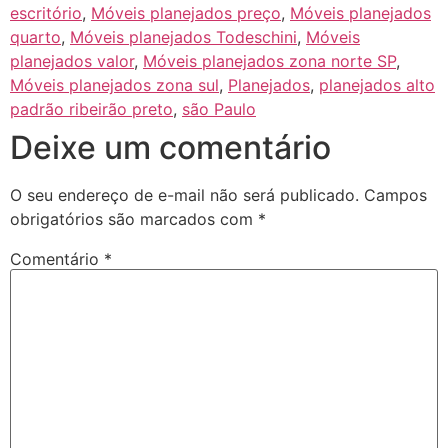
escritório
,
Móveis planejados preço
,
Móveis planejados
quarto
,
Móveis planejados Todeschini
,
Móveis
planejados valor
,
Móveis planejados zona norte SP
,
Móveis planejados zona sul
,
Planejados
,
planejados alto
padrão ribeirão preto
,
são Paulo
Deixe um comentário
O seu endereço de e-mail não será publicado.
Campos
obrigatórios são marcados com
*
Comentário
*