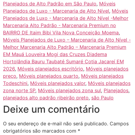
Planejados de Alto Padrão em São Paulo
,
Móveis
Planejados de Luxo - Marcenaria de Alto Nível
,
Móveis
Planejados de Luxo - Marcenaria de Alto Nível -Melhor
Marcenaria Alto Padrão - Marcenaria Premium no
BAIRRO DE Itaim Bibi Vila Nova Conceição Moema
,
Móveis Planejados de Luxo – Marcenaria de Alto Nível -
Melhor Marcenaria Alto Padrão – Marcenaria Premium
EM Mauá Louveira Mogi das Cruzes Diadema
Hortolândia Bauru Taubaté Sumaré Cotia Jacareí EM
2026
,
Móveis planejados escritório
,
Móveis planejados
preço
,
Móveis planejados quarto
,
Móveis planejados
Todeschini
,
Móveis planejados valor
,
Móveis planejados
zona norte SP
,
Móveis planejados zona sul
,
Planejados
,
planejados alto padrão ribeirão preto
,
são Paulo
Deixe um comentário
O seu endereço de e-mail não será publicado.
Campos
obrigatórios são marcados com
*