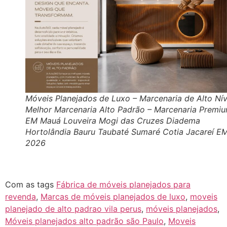
Móveis Planejados de Luxo – Marcenaria de Alto Nív
Melhor Marcenaria Alto Padrão – Marcenaria Premi
EM Mauá Louveira Mogi das Cruzes Diadema
Hortolândia Bauru Taubaté Sumaré Cotia Jacareí E
2026
Com as tags
Fábrica de móveis planejados para
revenda
,
Marcas de móveis planejados de luxo
,
moveis
planejado de alto padrao vila perus
,
móveis planejados
,
Móveis planejados alto padrão são Paulo
,
Moveis